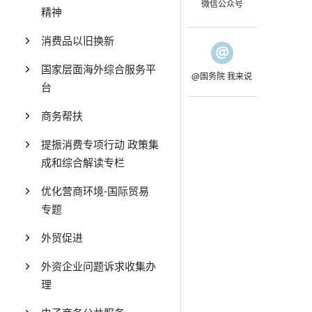
微信公众号
精神
消费品以旧换新
国家层面海外综合服务平
@国务院 我来说
台
商务帮扶
提振消费专项行动 政策集
成和综合解读专栏
优化营商环境-国际贸易
专题
外贸促进
外资企业问题诉求收集办
理