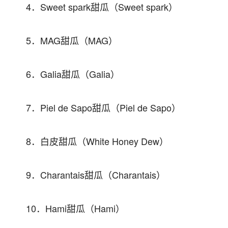
4．Sweet spark甜瓜（Sweet spark）
5．MAG甜瓜（MAG）
6．Galia甜瓜（Galia）
7．Piel de Sapo甜瓜（Piel de Sapo）
8．白皮甜瓜（White Honey Dew）
9．Charantais甜瓜（Charantais）
10．Hami甜瓜（Hami）