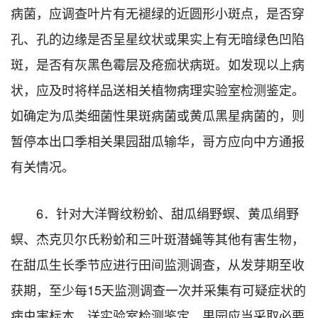
病菌，应调查叶片有无褪绿的近圆形小斑点，是否穿
孔、孔的边缘是否呈星纹状或果实上有无暗绿色凹陷
斑，是否有灰黑色霉层及疮痂状病斑。如发现以上病
状，应及时将样品送相关植物病理实验室检测鉴定。
如确定为瓜类细菌性果斑病菌或黄瓜黑星病菌的，则
暂停本出口季相关果园甜瓜输华，哥方应向中方通报
有关情况。
6．针对大洋臀纹粉蚧、甜瓜绢野螟、黄瓜绢野
螟、杰克贝尔氏粉蚧和三叶斑潜蝇等其他有害生物，
在甜瓜生长季节应进行田间监测调查，从发芽期至收
获期，至少每15天监测调查一次并采集有可疑症状的
病虫害标本，送实验室检测鉴定。果园应当采取必要