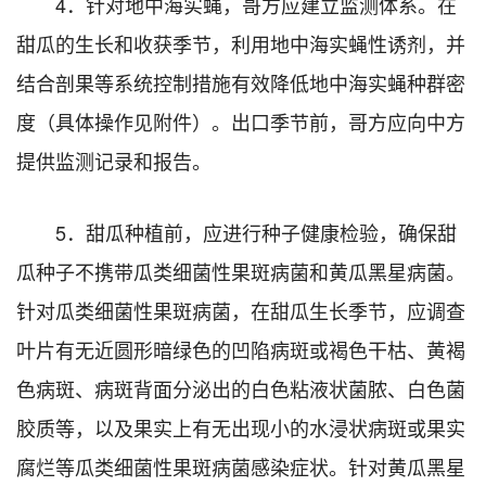
4．针对地中海实蝇，哥方应建立监测体系。在
甜瓜的生长和收获季节，利用地中海实蝇性诱剂，并
结合剖果等系统控制措施有效降低地中海实蝇种群密
度（具体操作见附件）。出口季节前，哥方应向中方
提供监测记录和报告。
5．甜瓜种植前，应进行种子健康检验，确保甜
瓜种子不携带瓜类细菌性果斑病菌和黄瓜黑星病菌。
针对瓜类细菌性果斑病菌，在甜瓜生长季节，应调查
叶片有无近圆形暗绿色的凹陷病斑或褐色干枯、黄褐
色病斑、病斑背面分泌出的白色粘液状菌脓、白色菌
胶质等，以及果实上有无出现小的水浸状病斑或果实
腐烂等瓜类细菌性果斑病菌感染症状。针对黄瓜黑星