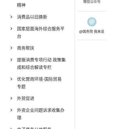
微信公众号
精神
消费品以旧换新
国家层面海外综合服务平
@国务院 我来说
台
商务帮扶
提振消费专项行动 政策集
成和综合解读专栏
优化营商环境-国际贸易
专题
外贸促进
外资企业问题诉求收集办
理