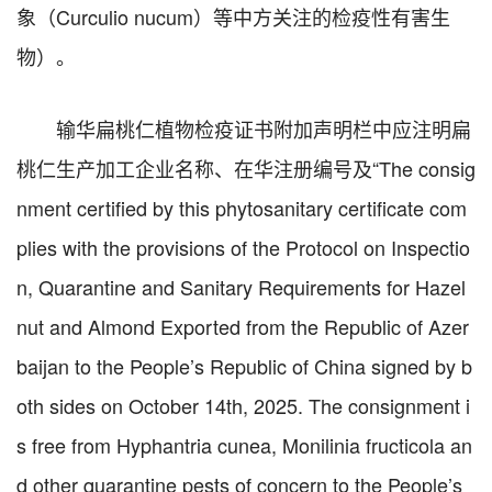
象（Curculio nucum）等中方关注的检疫性有害生
物）。
输华扁桃仁植物检疫证书附加声明栏中应注明扁
桃仁生产加工企业名称、在华注册编号及“The consig
nment certified by this phytosanitary certificate com
plies with the provisions of the Protocol on Inspectio
n, Quarantine and Sanitary Requirements for Hazel
nut and Almond Exported from the Republic of Azer
baijan to the People’s Republic of China signed by b
oth sides on October 14th, 2025. The consignment i
s free from Hyphantria cunea, Monilinia fructicola an
d other quarantine pests of concern to the People’s