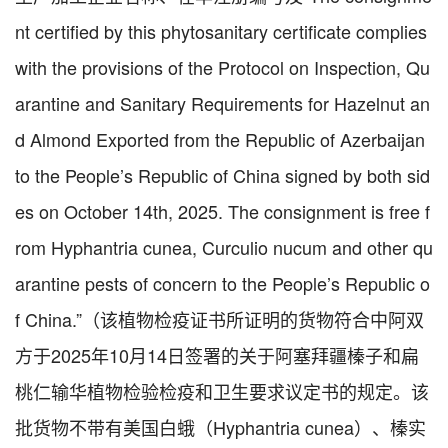
nt certified by this phytosanitary certificate complies
with the provisions of the Protocol on Inspection, Qu
arantine and Sanitary Requirements for Hazelnut an
d Almond Exported from the Republic of Azerbaijan
to the People’s Republic of China signed by both sid
es on October 14th, 2025. The consignment is free f
rom Hyphantria cunea, Curculio nucum and other qu
arantine pests of concern to the People’s Republic o
f China.”（该植物检疫证书所证明的货物符合中阿双
方于2025年10月14日签署的关于阿塞拜疆榛子和扁
桃仁输华植物检验检疫和卫生要求议定书的规定。该
批货物不带有美国白蛾（Hyphantria cunea）、榛实