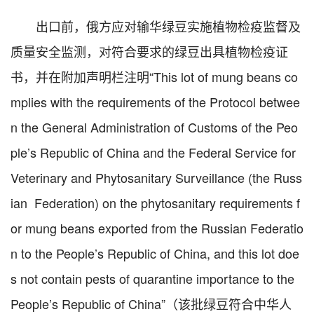
出口前，俄方应对输华绿豆实施植物检疫监督及
质量安全监测，对符合要求的绿豆出具植物检疫证
书，并在附加声明栏注明“This lot of mung beans co
mplies with the requirements of the Protocol betwee
n the General Administration of Customs of the Peo
ple’s Republic of China and the Federal Service for
Veterinary and Phytosanitary Surveillance (the Russ
ian Federation) on the phytosanitary requirements f
or mung beans exported from the Russian Federatio
n to the People’s Republic of China, and this lot doe
s not contain pests of quarantine importance to the
People’s Republic of China”（该批绿豆符合中华人