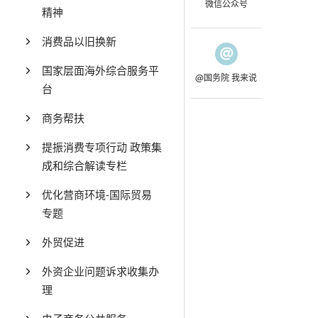
微信公众号
精神
消费品以旧换新
国家层面海外综合服务平
@国务院 我来说
台
商务帮扶
提振消费专项行动 政策集
成和综合解读专栏
优化营商环境-国际贸易
专题
外贸促进
外资企业问题诉求收集办
理