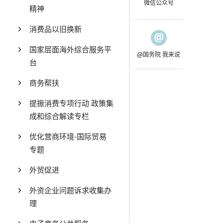
微信公众号
精神
消费品以旧换新
国家层面海外综合服务平
@国务院 我来说
台
商务帮扶
提振消费专项行动 政策集
成和综合解读专栏
优化营商环境-国际贸易
专题
外贸促进
外资企业问题诉求收集办
理