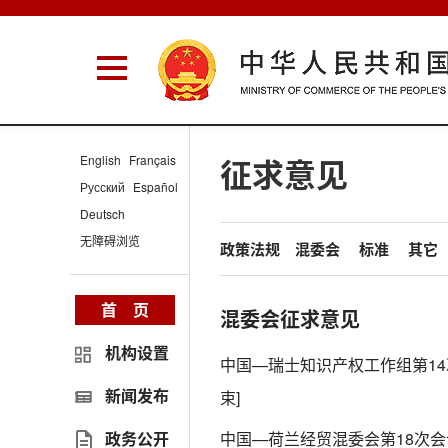
English
Français
征求意见
Русский
Español
Deutsch
无障碍浏览
政策法规
混委会
标准
其它
首 页
混委会征求意见
机构设置
中国—瑞士知识产权工作组第1
新闻发布
束]
政务公开
中国—荷兰经贸混委会第18次