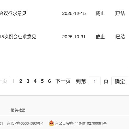
会议征求意见
2025-12-15
截止
[已结
15次例会征求意见
2025-10-31
截止
[已结
一页
1
2
3
4
5
6
下一页
到第
页
确定
相关社团
001
京ICP备05004093号-1
京公网安备 11040102700091号