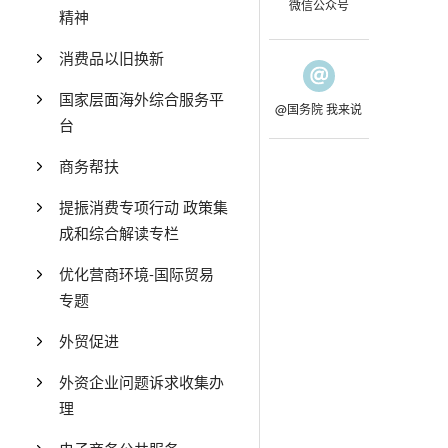
微信公众号
精神
消费品以旧换新
国家层面海外综合服务平
@国务院 我来说
台
商务帮扶
提振消费专项行动 政策集
成和综合解读专栏
优化营商环境-国际贸易
专题
外贸促进
外资企业问题诉求收集办
理