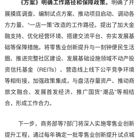
明确了开
《方案》明确工作路径和保障政策。
展摸底调查、编制试点方案、推动项目启动、调动各
方力量、“一店一策”改造的工作路径。
提出
了加大金
融支持、优化经营环境、搭建交流平台、夯实发展基
础等保障措施。
将
零售业创新提升
与
一刻钟便民生活
圈、推进
完整社区建设
、发展基础设施领域不动产投
资信托基金（
REITs
）、营造线上线下公平竞争环境
等
相
衔接，
加强政策集成
，与盘活存量资产、推动商
旅文融合、发展首发经济、推广国货“潮品”
等
相结
合
，形成
工作
合力。
下一步，商务部等
7
部门将
深入实施零售业创新
提升工程
，
通过每年确定一批零售业创新提升试点城