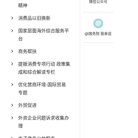
微信公众号
精神
消费品以旧换新
国家层面海外综合服务平
@国务院 我来说
台
商务帮扶
提振消费专项行动 政策集
成和综合解读专栏
优化营商环境-国际贸易
专题
外贸促进
外资企业问题诉求收集办
理