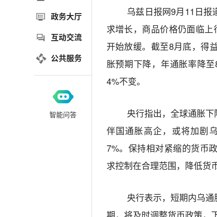
乌兹日报网
9
月
11
日报
政务大厅
求增长，商品价格仍面临上
互动交流
开始放缓。截至
8
月底，得
公共服务
胀预期下降，年通胀率降至
4%
不变。
央行指出，全球通胀下
智能问答
伴国通胀高企，或将加剧
7%
。保持相对紧缩的货币
求控制在合理范围，降低货
央行表示，短期内乌通
期，将及时调整货币政策，