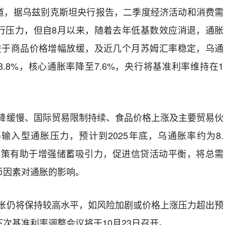
道，据乌兹别克斯坦央行报告，二季度经济活动和消费需
行压力，但自
8
月以来，随着去年低基数效应消退，通胀
益于商品价格增幅放缓，及近几个月苏姆汇率稳定，乌通
8.8%
，核心通胀率降至
7.6%
，央行将基准利率维持在
1
降缓慢、国际贸易限制持续、食品价格上涨及主要贸易伙
乌输入型通胀压力，预计到
2025
年底，乌通胀率约为
8.
政策有助于增强储蓄吸引力，促进信贷活动平衡，将总需
币因素对通胀的影响。
胀仍将保持较高水平，如风险加剧或价格上涨压力超出预
下次基准利率调整会议将于
10
月
23
日召开。