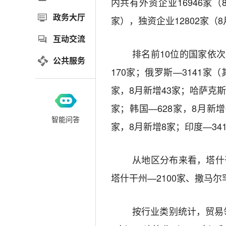
内共有外资企业
16946
家（
政务大厅
家），独资企业
12802
家（
8
互动交流
排名前
10
位的国家依次
公共服务
170
家；俄罗斯
—3141
家（
家，
8
月新增
43
家；哈萨克
家；韩国
—628
家，
8
月新增
智能问答
家，
8
月新增
8
家；印度
—34
从地区分布来看，塔什
塔什干州
—2100
家、撒马尔
按行业类别统计，贸易