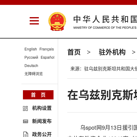
English
Français
首页
驻外机构
>
>
Русский
Español
Deutsch
来源：驻乌兹别克斯坦共和国大
无障碍浏览
在乌兹别克斯坦
首 页
机构设置
新闻发布
乌
spot
网
9
月
13
日援引
政务公开