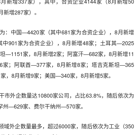
8
月新增
337
家），其中，合资企业
4144
家（
8
月新增
50
月新增
287
家）。
为：中国
—4420
家（其中
681
家为合资企业），
8
月新增
其中
901
家为合资企业），
8
月新增
48
家；土耳其
—2025
斯坦
—1151
家，
8
月新增
2
家；阿富汗
—682
家，
8
月新增
11
6
家；阿联酋
—377
家，
8
月新增
8
家；塔吉克斯坦
—365
1
家，
8
月新增
9
家；美国
—340
家，
8
月新增
5
家。
干市外企数量达
10800
家公司，占比
63.8%
，随后依次为
罕州
—629
家、费尔干纳州
—570
家。
领域外企数量最多，超过
6000
家，随后依次为工业（
350