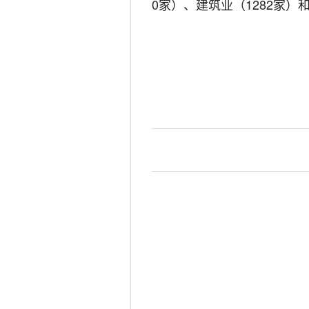
0
家）、建筑业（
1282
家）