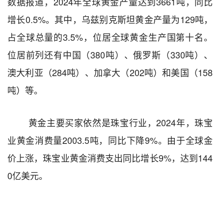
数据报道，
2024
年全球黄金产量达到
3661
吨，同比
增长
0.5%
。其中，乌兹别克斯坦黄金产量为
129
吨，
占全球总量的
3.5%
，位居全球黄金生产国第十名。
位居前列还有中国（
380
吨）、俄罗斯（
330
吨）、
澳大利亚（
284
吨）、加拿大（
202
吨）和美国（
158
吨）等。
黄金主要买家依然是珠宝行业，
2024
年，珠宝
业黄金消费量
2003.5
吨，同比下降
9%
。由于全球金
价上涨，珠宝业黄金消费支出同比增长
9%
，达到
144
0
亿美元。