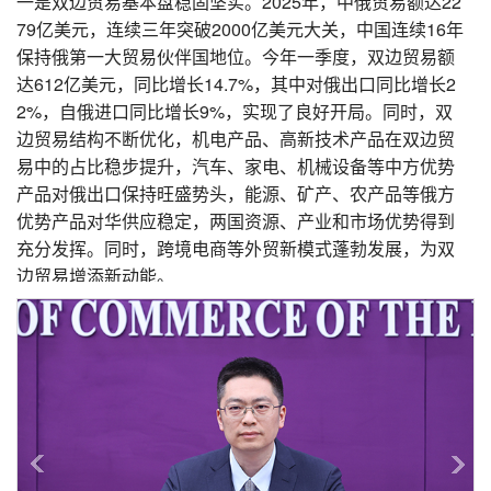
一是双边贸易基本盘稳固坚实。2025年，中俄贸易额达22
79亿美元，连续三年突破2000亿美元大关，中国连续16年
保持俄第一大贸易伙伴国地位。今年一季度，双边贸易额
达612亿美元，同比增长14.7%，其中对俄出口同比增长2
2%，自俄进口同比增长9%，实现了良好开局。同时，双
边贸易结构不断优化，机电产品、高新技术产品在双边贸
易中的占比稳步提升，汽车、家电、机械设备等中方优势
产品对俄出口保持旺盛势头，能源、矿产、农产品等俄方
优势产品对华供应稳定，两国资源、产业和市场优势得到
充分发挥。同时，跨境电商等外贸新模式蓬勃发展，为双
边贸易增添新动能。
二是重点领域合作走深走实。双方在互联互通、机械制
造、农林开发等领域的合作持续拓展，黑河公路桥、同江
铁路桥过货量稳步提升，跨境物流通道网络不断完善，为
双边贸易畅通提供了坚实保障。我们持续深化两国投资合
作，升级双边投资协定，推动一批重大投资项目落地见
效，2025年两国双向投资规模持续扩大，产供链融合度不
断提升。